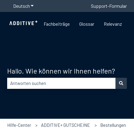
Deutsch
Untermenü für Übersetzungen anzeigen
Support-Formular
Fachbeiträge
Glossar
Relevanz
Hallo. Wie können wir Ihnen helfen?
Es gibt keine Vorschläge, da das Suchfeld leer ist.
Hilfe-Center
ADDITIVE+ GUTSCHEINE
Bestellungen