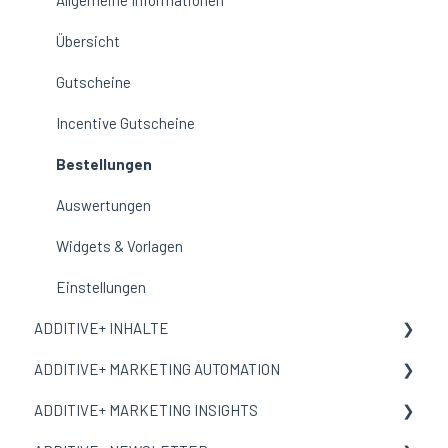
Corporate Design
Reservierungen
Übersicht
Auswertungen
Gutscheine
Ausschlussliste
Incentive Gutscheine
Einstellungen
Bestellungen
Auswertungen
Widgets & Vorlagen
Einstellungen
ADDITIVE+ INHALTE
ADDITIVE+ MARKETING AUTOMATION
Allgemeine Informationen
ADDITIVE+ MARKETING INSIGHTS
Inhalte
Allgemeine Informationen