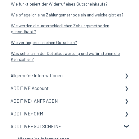
Wie funktioniert der Widerruf eines Gutscheinkaufs?
Wie pflege ich eine Zahlungsmethode ein und welche gibt es?
Wie werden die unterschiedlichen Zahlungsmethoden
gehandhabt?
Wie verlängere ich einen Gutschein?
Was sehe ich in der Detailauswertung und wofür stehen die
Kennzahlen?
Allgemeine Informationen
ADDITIVE Account
Allgemeine Informationen
ADDITIVE+ ANFRAGEN
Begriffe und Bedeutungen
Allgemeine Informationen
ADDITIVE+ CRM
Meine Organisation
Allgemeine Informationen
ADDITIVE+ GUTSCHEINE
Benutzer
Kanäle
Allgemeine Informationen
E-Mail-Vorlage
Auswertungen
Personen
Allgemeine Informationen