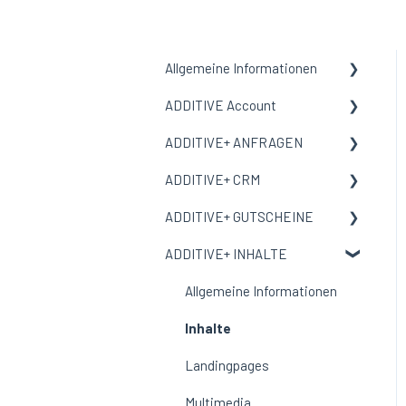
Allgemeine Informationen
ADDITIVE Account
Allgemeine Informationen
ADDITIVE+ ANFRAGEN
Begriffe und Bedeutungen
Allgemeine Informationen
ADDITIVE+ CRM
Meine Organisation
Allgemeine Informationen
ADDITIVE+ GUTSCHEINE
Benutzer
Kanäle
Allgemeine Informationen
ADDITIVE+ INHALTE
E-Mail-Vorlage
Auswertungen
Personen
Allgemeine Informationen
Corporate Design
Reservierungen
Übersicht
Allgemeine Informationen
Auswertungen
Gutscheine
Inhalte
Ausschlussliste
Incentive Gutscheine
Landingpages
Einstellungen
Bestellungen
Multimedia