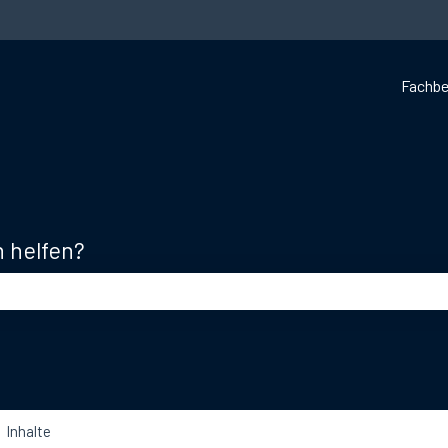
Fachbe
n helfen?
d leer ist.
Inhalte