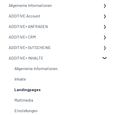
Allgemeine Informationen
ADDITIVE Account
Allgemeine Informationen
ADDITIVE+ ANFRAGEN
Begriffe und Bedeutungen
Allgemeine Informationen
ADDITIVE+ CRM
Meine Organisation
Allgemeine Informationen
ADDITIVE+ GUTSCHEINE
Benutzer
Kanäle
Allgemeine Informationen
ADDITIVE+ INHALTE
E-Mail-Vorlage
Auswertungen
Personen
Allgemeine Informationen
Corporate Design
Reservierungen
Übersicht
Allgemeine Informationen
Auswertungen
Gutscheine
Inhalte
Ausschlussliste
Incentive Gutscheine
Landingpages
Einstellungen
Bestellungen
Multimedia
Auswertungen
Einstellungen