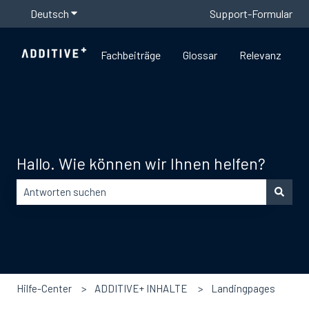
Deutsch
Untermenü für Übersetzungen anzeigen
Support-Formular
Fachbeiträge
Glossar
Relevanz
Hallo. Wie können wir Ihnen helfen?
Es gibt keine Vorschläge, da das Suchfeld leer ist.
Hilfe-Center
ADDITIVE+ INHALTE
Landingpages