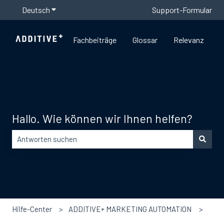
Deutsch
Untermenü für Übersetzungen anzeigen
Support-Formular
Fachbeiträge
Glossar
Relevanz
Hallo. Wie können wir Ihnen helfen?
Es gibt keine Vorschläge, da das Suchfeld leer ist.
Hilfe-Center
ADDITIVE+ MARKETING AUTOMATION