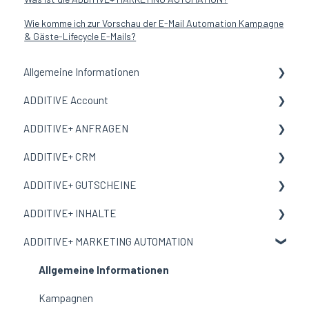
Wie komme ich zur Vorschau der E-Mail Automation Kampagne
& Gäste-Lifecycle E-Mails?
Allgemeine Informationen
ADDITIVE Account
Allgemeine Informationen
ADDITIVE+ ANFRAGEN
Begriffe und Bedeutungen
Allgemeine Informationen
ADDITIVE+ CRM
Meine Organisation
Allgemeine Informationen
ADDITIVE+ GUTSCHEINE
Benutzer
Kanäle
Allgemeine Informationen
ADDITIVE+ INHALTE
E-Mail-Vorlage
Auswertungen
Personen
Allgemeine Informationen
ADDITIVE+ MARKETING AUTOMATION
Corporate Design
Reservierungen
Übersicht
Allgemeine Informationen
Auswertungen
Gutscheine
Inhalte
Allgemeine Informationen
Ausschlussliste
Incentive Gutscheine
Landingpages
Kampagnen