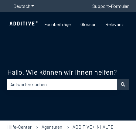
Deutsch
Untermenü für Übersetzungen anzeigen
Support-Formular
Fachbeiträge
Glossar
Relevanz
Hallo. Wie können wir Ihnen helfen?
Es gibt keine Vorschläge, da das Suchfeld leer ist.
Hilfe-Center
Agenturen
ADDITIVE+ INHALTE