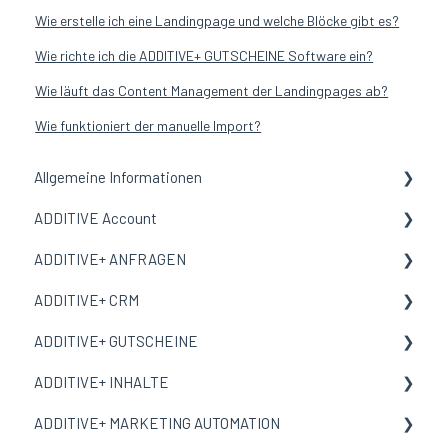
Wie erstelle ich eine Landingpage und welche Blöcke gibt es?
Wie richte ich die ADDITIVE+ GUTSCHEINE Software ein?
Wie läuft das Content Management der Landingpages ab?
Wie funktioniert der manuelle Import?
Allgemeine Informationen
ADDITIVE Account
Allgemeine Informationen
ADDITIVE+ ANFRAGEN
Begriffe und Bedeutungen
Allgemeine Informationen
ADDITIVE+ CRM
Meine Organisation
Allgemeine Informationen
ADDITIVE+ GUTSCHEINE
Benutzer
Kanäle
Allgemeine Informationen
ADDITIVE+ INHALTE
E-Mail-Vorlage
Auswertungen
Personen
Allgemeine Informationen
ADDITIVE+ MARKETING AUTOMATION
Corporate Design
Reservierungen
Übersicht
Allgemeine Informationen