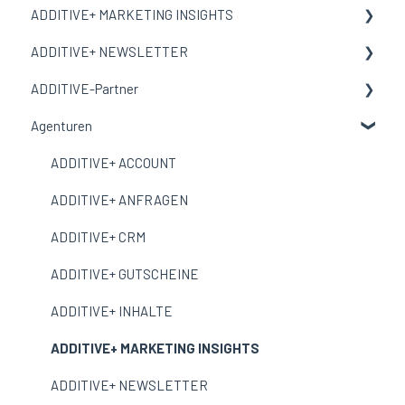
ADDITIVE+ MARKETING INSIGHTS
Auswertungen
Gutscheine
Inhalte
Allgemeine Informationen
ADDITIVE+ NEWSLETTER
Ausschlussliste
Incentive Gutscheine
Landingpages
Kampagnen
Allgemeine Informationen
ADDITIVE-Partner
Einstellungen
Bestellungen
Multimedia
Auswertungen
Session-Attribution
Allgemeine Informationen
Agenturen
Auswertungen
Einstellungen
Conversion-Attribution
Adressbücher
Onboarding
Widgets & Vorlagen
Aufenthalts-Attribution
Kampagnen
ADDITIVE+ ACCOUNT
Einstellungen
Kampagnen-Reports
Auswertungen
ADDITIVE+ ANFRAGEN
Multimedia
ADDITIVE+ CRM
Vorlagen
ADDITIVE+ GUTSCHEINE
Widgets & Stile
ADDITIVE+ INHALTE
Einstellungen
ADDITIVE+ MARKETING INSIGHTS
ADDITIVE+ NEWSLETTER