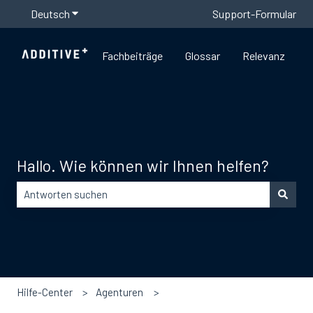
Deutsch
Untermenü für Übersetzungen anzeigen
Support-Formular
Fachbeiträge
Glossar
Relevanz
Hallo. Wie können wir Ihnen helfen?
Es gibt keine Vorschläge, da das Suchfeld leer ist.
Hilfe-Center
Agenturen