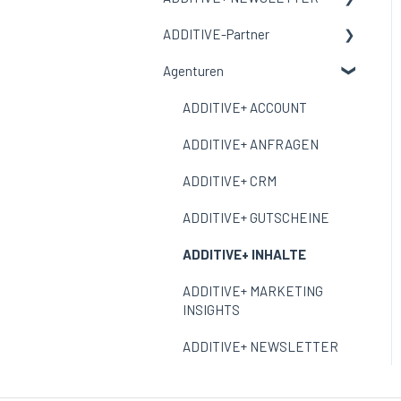
Auswertungen
Auswertungen
Einstellungen
ADDITIVE-Partner
Session-Attribution
Allgemeine Informationen
Widgets & Vorlagen
Agenturen
Conversion-Attribution
Adressbücher
Onboarding
Einstellungen
Aufenthalts-Attribution
Kampagnen
ADDITIVE+ ACCOUNT
Kampagnen-Reports
Auswertungen
ADDITIVE+ ANFRAGEN
Multimedia
ADDITIVE+ CRM
Vorlagen
ADDITIVE+ GUTSCHEINE
Widgets & Stile
ADDITIVE+ INHALTE
Einstellungen
ADDITIVE+ MARKETING
INSIGHTS
ADDITIVE+ NEWSLETTER