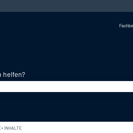
Fachbe
n helfen?
d leer ist.
E+ INHALTE