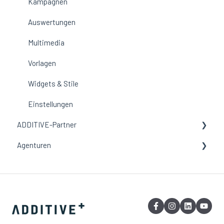
Widgets & Vorlagen
Aufenthalts-Attribution
Kampagnen
Einstellungen
Kampagnen-Reports
Auswertungen
Multimedia
Vorlagen
Widgets & Stile
Einstellungen
ADDITIVE-Partner
Agenturen
Onboarding
ADDITIVE+ ACCOUNT
ADDITIVE+ ANFRAGEN
ADDITIVE+ CRM