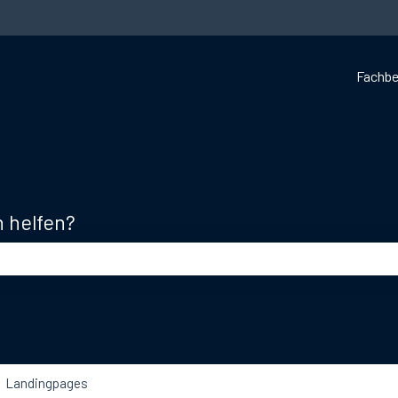
Fachbe
n helfen?
d leer ist.
Landingpages