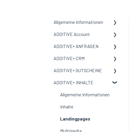
Allgemeine Informationen
ADDITIVE Account
Allgemeine Informationen
ADDITIVE+ ANFRAGEN
Begriffe und Bedeutungen
Allgemeine Informationen
ADDITIVE+ CRM
Meine Organisation
Allgemeine Informationen
ADDITIVE+ GUTSCHEINE
Benutzer
Kanäle
Allgemeine Informationen
ADDITIVE+ INHALTE
E-Mail-Vorlage
Auswertungen
Personen
Allgemeine Informationen
Corporate Design
Reservierungen
Übersicht
Allgemeine Informationen
Auswertungen
Gutscheine
Inhalte
Ausschlussliste
Incentive Gutscheine
Landingpages
Einstellungen
Bestellungen
Multimedia