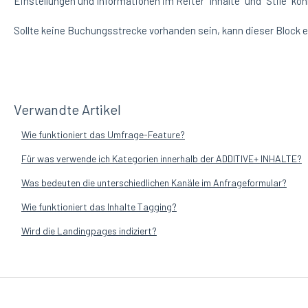
Einstellungen und Informationen im Reiter "Inhalte" und "Stile" k
Sollte keine Buchungsstrecke vorhanden sein, kann dieser Block e
Verwandte Artikel
Wie funktioniert das Umfrage-Feature?
Für was verwende ich Kategorien innerhalb der ADDITIVE+ INHALTE?
Was bedeuten die unterschiedlichen Kanäle im Anfrageformular?
Wie funktioniert das Inhalte Tagging?
Wird die Landingpages indiziert?