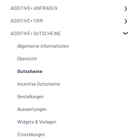
ADDITIVE+ ANFRAGEN
Begriffe und Bedeutungen
Allgemeine Informationen
ADDITIVE+ CRM
Meine Organisation
Allgemeine Informationen
ADDITIVE+ GUTSCHEINE
Benutzer
Kanäle
Allgemeine Informationen
E-Mail-Vorlage
Auswertungen
Personen
Allgemeine Informationen
Corporate Design
Reservierungen
Übersicht
Auswertungen
Gutscheine
Ausschlussliste
Incentive Gutscheine
Einstellungen
Bestellungen
Auswertungen
Widgets & Vorlagen
Einstellungen