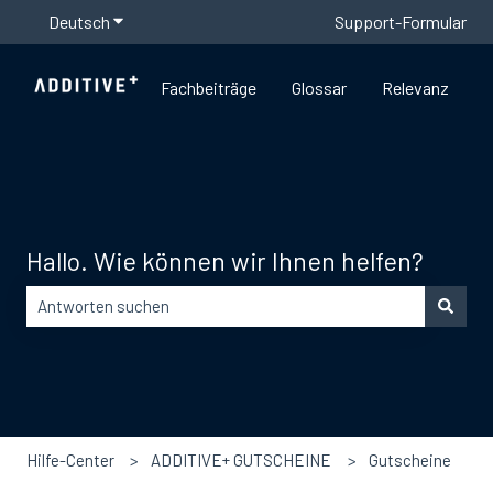
Deutsch
Untermenü für Übersetzungen anzeigen
Support-Formular
Fachbeiträge
Glossar
Relevanz
Hallo. Wie können wir Ihnen helfen?
Es gibt keine Vorschläge, da das Suchfeld leer ist.
Hilfe-Center
ADDITIVE+ GUTSCHEINE
Gutscheine