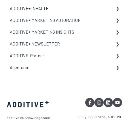
ADDITIVE+ INHALTE
ADDITIVE+ MARKETING AUTOMATION
Allgemeine Informationen
ADDITIVE+ MARKETING INSIGHTS
Inhalte
Allgemeine Informationen
ADDITIVE+ NEWSLETTER
Landingpages
Kampagnen
Allgemeine Informationen
ADDITIVE-Partner
Multimedia
Auswertungen
Session-Attribution
Allgemeine Informationen
Agenturen
Einstellungen
Conversion-Attribution
Adressbücher
Onboarding
Aufenthalts-Attribution
Kampagnen
ADDITIVE+ ACCOUNT
Kampagnen-Reports
Auswertungen
ADDITIVE+ ANFRAGEN
Multimedia
ADDITIVE+ CRM
Vorlagen
ADDITIVE+ GUTSCHEINE
Copyright © 2025, ADDITIVE
additive.eu Knowledgebase
Widgets & Stile
ADDITIVE+ INHALTE