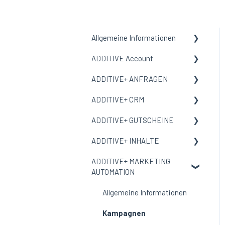
Allgemeine Informationen
ADDITIVE Account
Allgemeine Informationen
ADDITIVE+ ANFRAGEN
Begriffe und Bedeutungen
Allgemeine Informationen
ADDITIVE+ CRM
Meine Organisation
Allgemeine Informationen
ADDITIVE+ GUTSCHEINE
Benutzer
Kanäle
Allgemeine Informationen
ADDITIVE+ INHALTE
E-Mail-Vorlage
Auswertungen
Personen
Allgemeine Informationen
ADDITIVE+ MARKETING
Corporate Design
Reservierungen
Übersicht
Allgemeine Informationen
AUTOMATION
Auswertungen
Gutscheine
Inhalte
Allgemeine Informationen
Ausschlussliste
Incentive Gutscheine
Landingpages
Kampagnen
Einstellungen
Bestellungen
Multimedia