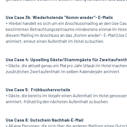
Use Case 3b: Wiederholende "Komm wieder"- E-Mails
+ Hierbei handelt es sich um ein Anschlussmailing an den Use Case
bestimmten Betrachtungszeitraums mindestens einmal im Hotel
diesem Mailing im Anschluss an das „Komm wieder“- E-Mail (Use C
animiert, erneut einen Aufenthalt im Hotel zu buchen.
Use Case 4: Upselling Gäste/Stammgäste für Zweitaufenth
+ Gäste, die aktuell genau ein Mal pro Jahr Urlaub im Hotel mache
zusätzlichen Zweitaufenthalt im selben Kalenderjahr animiert.
Use Case 5: Frühbuchervorteile
+ Gäste, die bereits im Vorjahr einen Aufenthalt im Hotel genosse
animiert, frühzeitig den nächsten Aufenthalt zu buchen.
Use Case 6: Gutschein Nachhak-E-Mail
+ All jene Personen, die sich über die anderen Mailings einen Gutsc