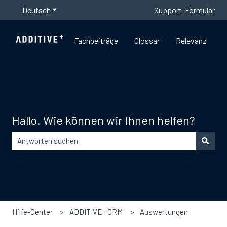
Deutsch
Untermenü für Übersetzungen anzeigen
Support-Formular
Fachbeiträge
Glossar
Relevanz
Hallo. Wie können wir Ihnen helfen?
Es gibt keine Vorschläge, da das Suchfeld leer ist.
Hilfe-Center
ADDITIVE+ CRM
Auswertungen