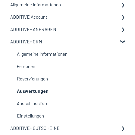
Allgemeine Informationen
ADDITIVE Account
Allgemeine Informationen
ADDITIVE+ ANFRAGEN
Begriffe und Bedeutungen
Allgemeine Informationen
ADDITIVE+ CRM
Meine Organisation
Allgemeine Informationen
Benutzer
Kanäle
Allgemeine Informationen
E-Mail-Vorlage
Auswertungen
Personen
Corporate Design
Reservierungen
Auswertungen
Ausschlussliste
Einstellungen
ADDITIVE+ GUTSCHEINE