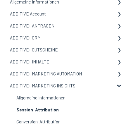
Allgemeine Informationen
ADDITIVE Account
Allgemeine Informationen
ADDITIVE+ ANFRAGEN
Begriffe und Bedeutungen
Allgemeine Informationen
ADDITIVE+ CRM
Meine Organisation
Allgemeine Informationen
ADDITIVE+ GUTSCHEINE
Benutzer
Kanäle
Allgemeine Informationen
ADDITIVE+ INHALTE
E-Mail-Vorlage
Auswertungen
Personen
Allgemeine Informationen
ADDITIVE+ MARKETING AUTOMATION
Corporate Design
Reservierungen
Übersicht
Allgemeine Informationen
ADDITIVE+ MARKETING INSIGHTS
Auswertungen
Gutscheine
Inhalte
Allgemeine Informationen
Ausschlussliste
Incentive Gutscheine
Landingpages
Kampagnen
Allgemeine Informationen
Einstellungen
Bestellungen
Multimedia
Auswertungen
Session-Attribution
Auswertungen
Einstellungen
Conversion-Attribution