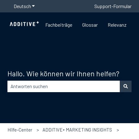
Deutsch
Untermenü für Übersetzungen anzeigen
Support-Formular
Fachbeiträge
Glossar
Relevanz
Hallo. Wie können wir Ihnen helfen?
Es gibt keine Vorschläge, da das Suchfeld leer ist.
Hilfe-Center
ADDITIVE+ MARKETING INSIGHTS